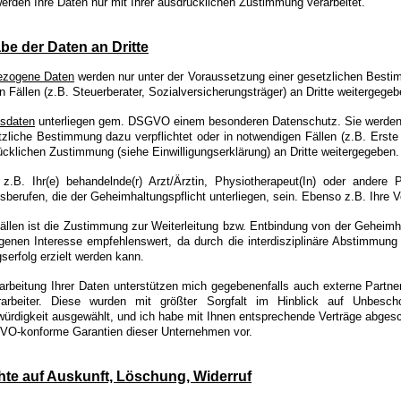
erden Ihre Daten nur mit Ihrer ausdrücklichen Zustimmung verarbeitet.
be der Daten an Dritte
ezogene Daten
werden nur unter der Voraussetzung einer gesetzlichen Besti
 Fällen (z.B. Steuerberater, Sozialversicherungsträger) an Dritte weitergegeb
sdaten
unterliegen gem. DSGVO einem besonderen Datenschutz. Sie werden
zliche Bestimmung dazu verpflichtet oder in notwendigen Fällen (z.B. Erste 
ücklichen Zustimmung (siehe Einwilligungserklärung) an Dritte weitergegeben.
z.B. Ihr(e) behandelnde(r) Arzt/Ärztin, Physiotherapeut(In) oder andere
berufen, die der Geheimhaltungspflicht unterliegen, sein. Ebenso z.B. Ihre V
ällen ist die Zustimmung zur Weiterleitung bzw. Entbindung von der Geheimha
igenen Interesse empfehlenswert, da durch die interdisziplinäre Abstimmung 
erfolg erzielt werden kann.
rarbeitung Ihrer Daten unterstützen mich gegebenenfalls auch externe Partne
rarbeiter. Diese wurden mit größter Sorgfalt im Hinblick auf Unbescho
würdigkeit ausgewählt, und ich habe mit Ihnen entsprechende Verträge abges
VO-konforme Garantien dieser Unternehmen vor.
hte auf Auskunft, Löschung, Widerruf