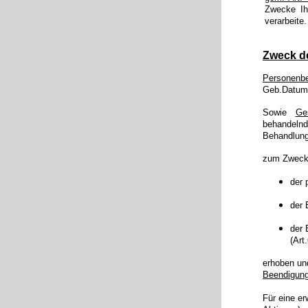
Zwecke Ihr
verarbeite.
Zweck d
Personenb
Geb.Datum,
Sowie
Ge
behandeln
Behandlun
zum Zweck
der 
der 
der 
(Art
erhoben un
Beendigung
Für eine e