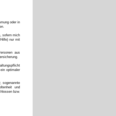
mmung oder in
en.
, sofern mich
Hilfe) nur mit
 Personen aus
ersicherung.
ltungspflicht
ein optimaler
r, sogenannte
ltenheit und
chlossen bzw.