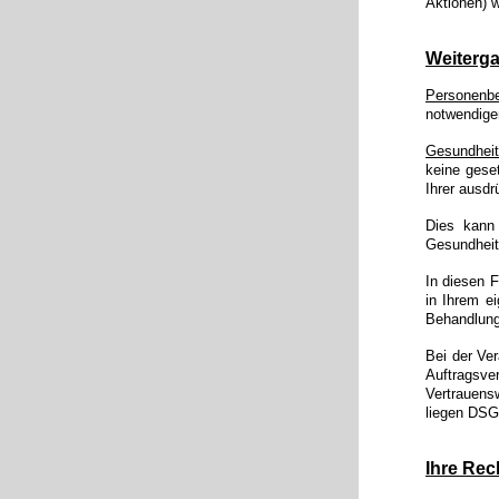
Aktionen) w
Weiterga
Personenb
notwendigen
Gesundheit
keine geset
Ihrer ausdr
Dies kann 
Gesundheits
In diesen F
in Ihrem e
Behandlungs
Bei der Ve
Auftragsve
Vertrauens
liegen DSG
Ihre Rec