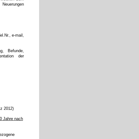
l. Neuerungen
l.Nr., e-mail,
g, Befunde,
entation der
tz 2012)
0 Jahre nach
bezogene