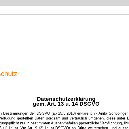
chutz
Datenschutzerklärung
gem. Art. 13 u. 14 DSGVO
 Bestimmungen der DSGVO (ab 25.5.2018) erkläre ich - Anita Schöbinger 
Verfügung gestellten Daten sorgsam und vertraulich umgehen, diese unter E
ungspflicht nur in bestimmten Ausnahmefällen (gesetzliche Verpflichtung,
Ihr
6 (1) lit. a) iVm Art. 9 (2) lit. a) DSGVO
) an Dritte weitergeben, und aussc