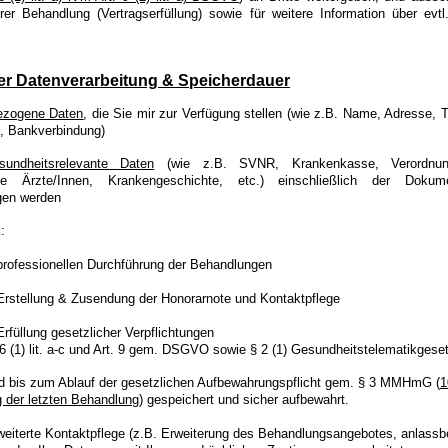
er Behandlung (Vertragserfüllung) sowie für weitere Information über evt
er Datenverarbeitung & Speicherdauer
ezogene Daten
, die Sie mir zur Verfügung stellen
(wie z.B. Name, Adresse, Te
 Bankverbindung)
sundheitsrelevante Daten
(wie z.B. SVNR, Krankenkasse, Verordnun
de Ärzte/Innen, Krankengeschichte, etc.) einschließlich der Dokum
gen werden
:
professionellen Durchführung der Behandlungen
Erstellung & Zusendung der Honorarnote und Kontaktpflege
Erfüllung gesetzlicher Verpflichtungen
.6 (1) lit. a-c und Art. 9 gem. DSGVO sowie § 2 (1) Gesundheitstelematikgese
d bis zum Ablauf der gesetzlichen Aufbewahrungspflicht gem. § 3 MMHmG (
1
 der letzten Behandlung
) gespeichert und sicher aufbewahrt.
rweiterte Kontaktpflege (z.B. Erweiterung des Behandlungsangebotes, anlass